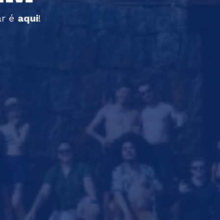
r é 
aqu
i
! 